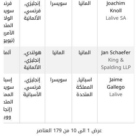
Joachim
المانيا
سويسرا
إنجليزي,
فرنسا,
Knoll
فرنسي,
سويسرا
Lalive SA
الألمانية
الولايا
المتحد
الأمريك
(نيويور
Jan Schaefer
المانيا
المانيا
هولندي,
ألمانيا
King &
إنجليزي,
Spalding LLP
الألمانية
Jaime
اسبانيا,
سويسرا
إنجليزي,
إسبانيا
Gallego
المملكة
فرنسي,
سويسرا
Lalive
المتحدة
الأسبانية
المملك
المتحد
(إنجلتر
وويلز)
عرض 1 الى 10 من 179 العناصر