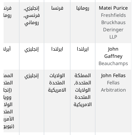
Matei Purice
رومانيا
فرنسا
إنجليزي,
فرنسا,
Freshfields
فرنسي,
رومانيا
Bruckhaus
روماني
Deringer
LLP
John
ايرلندا
ايرلندا
إنجليزي
أيرلندا
Gaffney
Beauchamps
John Fellas
المملكة
الولايات
إنجليزي
المملك
Fellas
المتحدة,
المتحدة
المتحد
Arbitration
الولايات
الامريكية
(إنجلتر
المتحدة
وويلز),
الامريكية
الولايا
المتحد
الأمريك
(نيويور