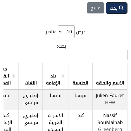
مسح
بحث
عرض
عناصر
بحث:
جهة
بلد
القبو
الاسم والجهة
الجنسية
الإقامة
اللغات
القضا
Julien Fouret
فرنسا
فرنسا
إنجليزي,
فرنسا
HFW
فرنسي
Nassif
كندا
الامارات
إنجليزي,
كندا,
BouMalhab
العربية
فرنسي
الإمارا
Greenberg
المتحدة
العربي