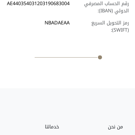
رقم الحساب المصرفي
AE440354031203190683004
الدولي (IBAN):
رمز التحويل السريع
NBADAEAA
(SWIFT):
من نحن
خدماتنا